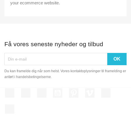
your ecommerce website.
Få vores seneste nyheder og tilbud
Du kan framelde dig når som helst. Vores kontaktoplysninger til framelding er
anført i handelsbetingelserne.
Facebook
Twitter
Rss
YouTube
Pinterest
Vimeo
Instagram
LinkedIn