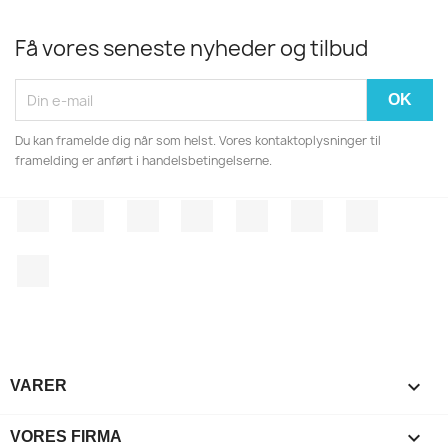
Få vores seneste nyheder og tilbud
Du kan framelde dig når som helst. Vores kontaktoplysninger til
framelding er anført i handelsbetingelserne.
Facebook
Twitter
Rss
YouTube
Pinterest
Vimeo
Instagr
LinkedIn

VARER

VORES FIRMA