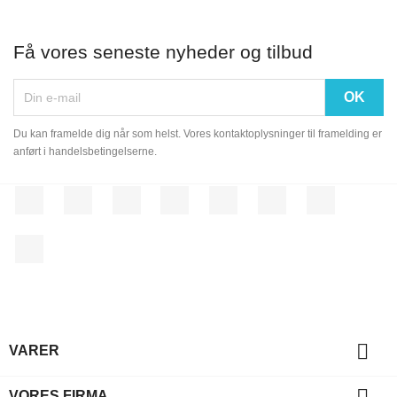
Få vores seneste nyheder og tilbud
Du kan framelde dig når som helst. Vores kontaktoplysninger til framelding er
anført i handelsbetingelserne.
Facebook
Twitter
Rss
YouTube
Pinterest
Vimeo
Instagram
LinkedIn

VARER

VORES FIRMA