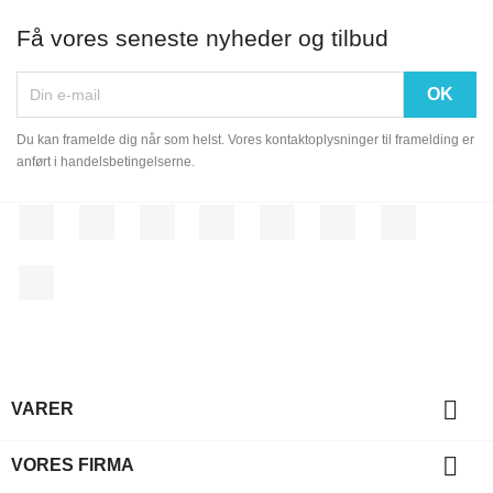
Få vores seneste nyheder og tilbud
Du kan framelde dig når som helst. Vores kontaktoplysninger til framelding er
anført i handelsbetingelserne.
Facebook
Twitter
Rss
YouTube
Pinterest
Vimeo
Instagram
LinkedIn

VARER

VORES FIRMA