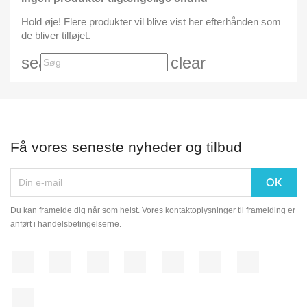
Hold øje! Flere produkter vil blive vist her efterhånden som
de bliver tilføjet.
search
clear
Få vores seneste nyheder og tilbud
Du kan framelde dig når som helst. Vores kontaktoplysninger til framelding er
anført i handelsbetingelserne.
Facebook
Twitter
Rss
YouTube
Pinterest
Vimeo
Instagram
LinkedIn