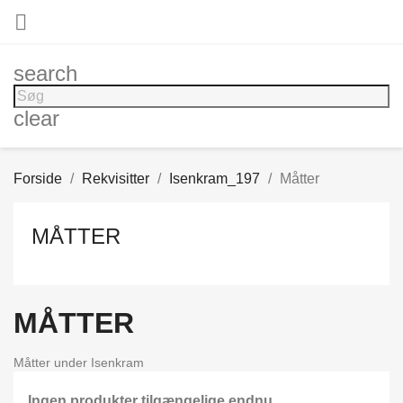

search
clear
Forside
Rekvisitter
Isenkram_197
Måtter
MÅTTER
MÅTTER
Måtter under Isenkram
Ingen produkter tilgængelige endnu