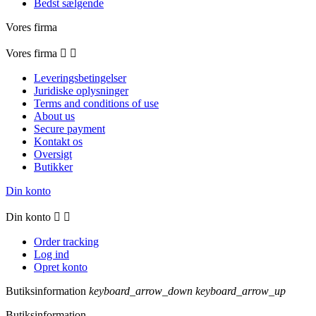
Bedst sælgende
Vores firma
Vores firma


Leveringsbetingelser
Juridiske oplysninger
Terms and conditions of use
About us
Secure payment
Kontakt os
Oversigt
Butikker
Din konto
Din konto


Order tracking
Log ind
Opret konto
Butiksinformation
keyboard_arrow_down
keyboard_arrow_up
Butiksinformation