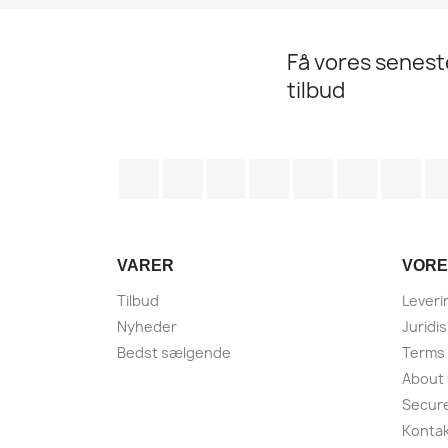
Få vores senes
tilbud
Facebook
Twitter
Rss
YouTube
Pinterest
Vimeo
Ins
VARER
VORE
Tilbud
Leveri
Nyheder
Juridi
Bedst sælgende
Terms 
About
Secur
Kontak