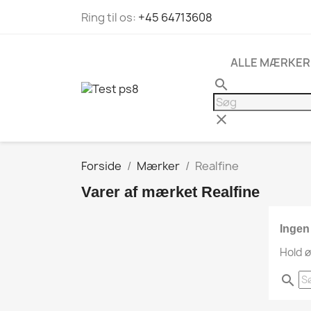
Ring til os:
+45 64713608
ALLE MÆRKER
search
clear
Forside
Mærker
Realfine
Varer af mærket Realfine
Ingen
Hold ø
search