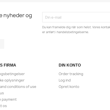
te nyheder og
Du kan framelde dig når som helst. Vores kontak
er anført i handelsbetingelserne.
tagram
LinkedIn
S FIRMA
DIN KONTO
ngsbetingelser
Order tracking
ske oplysninger
Log ind
and conditions of use
Opret konto
 us
e payment
t os