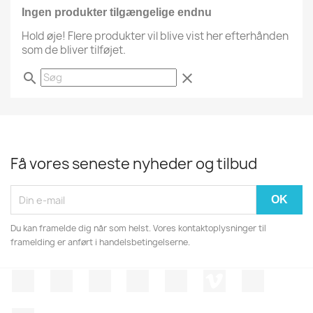
Ingen produkter tilgængelige endnu
Hold øje! Flere produkter vil blive vist her efterhånden
som de bliver tilføjet.
search
clear
Få vores seneste nyheder og tilbud
Du kan framelde dig når som helst. Vores kontaktoplysninger til
framelding er anført i handelsbetingelserne.
Facebook
Twitter
Rss
YouTube
Pinterest
Vimeo
Instagr