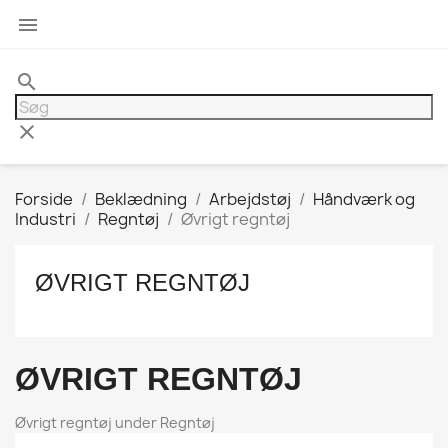

search
clear
Forside
Beklædning
Arbejdstøj
Håndværk og
Industri
Regntøj
Øvrigt regntøj
ØVRIGT REGNTØJ
ØVRIGT REGNTØJ
Øvrigt regntøj under Regntøj