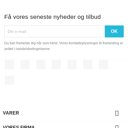
Få vores seneste nyheder og tilbud
Du kan framelde dig når som helst. Vores kontaktoplysninger til framelding er
anført i handelsbetingelserne.
Facebook
Twitter
Rss
YouTube
Pinterest
Vimeo
Instagram
LinkedIn

VARER

VORES FIRMA