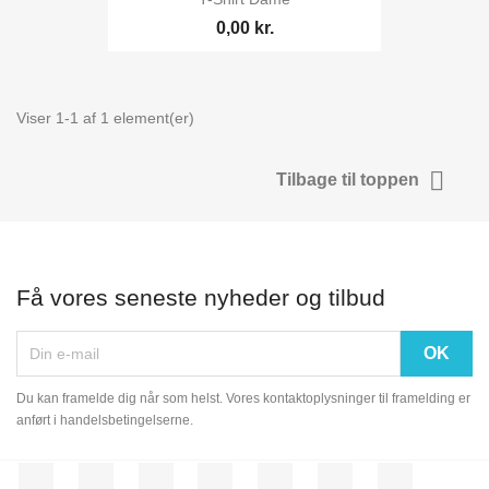
0,00 kr.
Viser 1-1 af 1 element(er)

Tilbage til toppen
Få vores seneste nyheder og tilbud
Du kan framelde dig når som helst. Vores kontaktoplysninger til framelding er
anført i handelsbetingelserne.
Facebook
Twitter
Rss
YouTube
Pinterest
Vimeo
Instagram