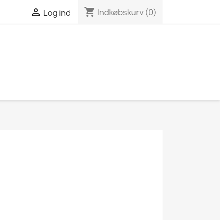
shopping_cart

Indkøbskurv
(0)
Log ind