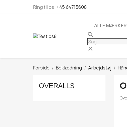
Ring til os:
+45 64713608
ALLE MÆRKER
search
clear
Forside
Beklædning
Arbejdstøj
Hån
O
OVERALLS
Ove