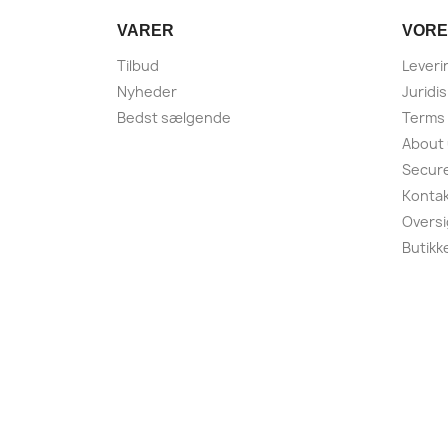
VARER
VORE
Tilbud
Leveri
Nyheder
Juridi
Bedst sælgende
Terms 
About
Secur
Kontak
Oversi
Butikk