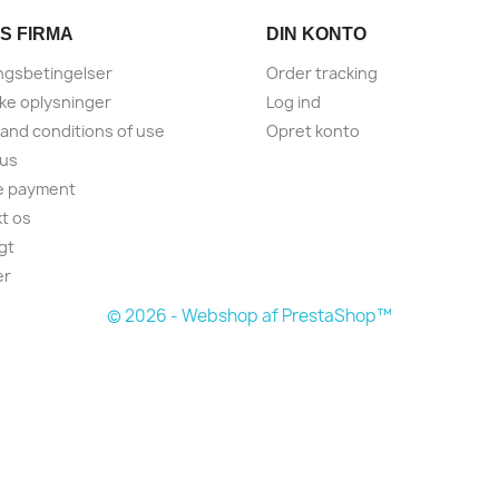
S FIRMA
DIN KONTO
ngsbetingelser
Order tracking
ske oplysninger
Log ind
and conditions of use
Opret konto
 us
e payment
t os
gt
er
© 2026 - Webshop af PrestaShop™