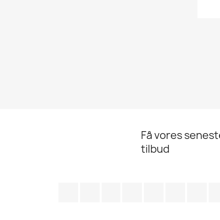
Få vores senes
tilbud
Facebook
Twitter
Rss
YouTube
Pinterest
Vimeo
Ins