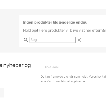
Ingen produkter tilgængelige endnu
Hold øje! Flere produkter vil blive vist her efterhå
search
clear
te nyheder og
Du kan framelde dig når som helst. Vores kontak
er anført i handelsbetingelserne.
tagram
LinkedIn