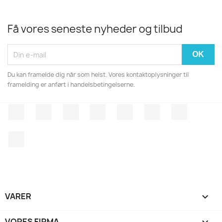
Få vores seneste nyheder og tilbud
Du kan framelde dig når som helst. Vores kontaktoplysninger til
framelding er anført i handelsbetingelserne.
Facebook
Twitter
Rss
YouTube
Pinterest
Vimeo
Instagr
LinkedIn
VARER

VORES FIRMA
