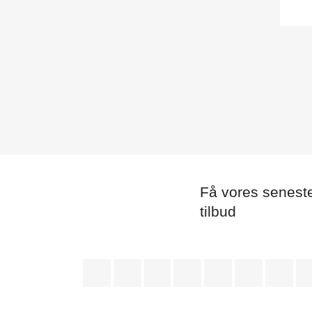
Få vores senest
tilbud
Facebook
Twitter
Rss
YouTube
Pinterest
Vimeo
Ins