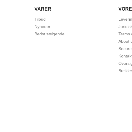
VARER
VORE
Tilbud
Leveri
Nyheder
Juridis
Bedst sælgende
Terms 
About 
Secure
Kontak
Oversi
Butikke