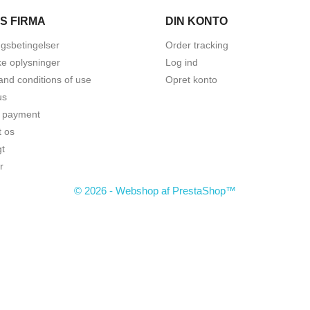
S FIRMA
DIN KONTO
ngsbetingelser
Order tracking
ke oplysninger
Log ind
and conditions of use
Opret konto
us
 payment
t os
gt
r
© 2026 - Webshop af PrestaShop™