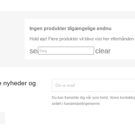
Ingen produkter tilgængelige endnu
Hold øje! Flere produkter vil blive vist her efterhånden 
search
clear
e nyheder og
Du kan framelde dig når som helst. Vores kontaktopl
anført i handelsbetingelserne.
tagram
LinkedIn