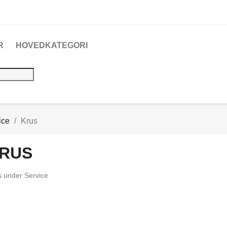
R
HOVEDKATEGORI
ice
Krus
RUS
s under Service