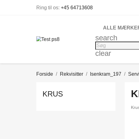
Ring til os:
+45 64713608
ALLE MÆRKE
search
clear
Forside
Rekvisitter
Isenkram_197
Serv
K
KRUS
Kru