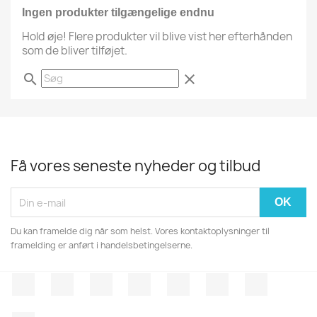
Ingen produkter tilgængelige endnu
Hold øje! Flere produkter vil blive vist her efterhånden
som de bliver tilføjet.
search
clear
Få vores seneste nyheder og tilbud
Du kan framelde dig når som helst. Vores kontaktoplysninger til
framelding er anført i handelsbetingelserne.
Facebook
Twitter
Rss
YouTube
Pinterest
Vimeo
Instagr