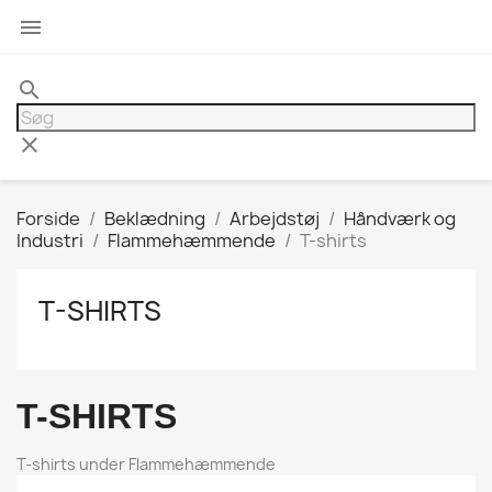

search
clear
Forside
Beklædning
Arbejdstøj
Håndværk og
Industri
Flammehæmmende
T-shirts
T-SHIRTS
T-SHIRTS
T-shirts under Flammehæmmende