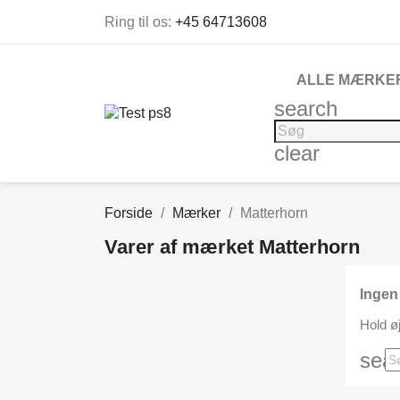
Ring til os:
+45 64713608
ALLE MÆRKE
search
clear
Forside
Mærker
Matterhorn
Varer af mærket Matterhorn
Ingen
Hold øj
sea