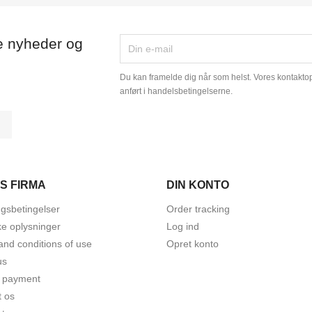
e nyheder og
Du kan framelde dig når som helst. Vores kontaktopl
anført i handelsbetingelserne.
tagram
LinkedIn
S FIRMA
DIN KONTO
ngsbetingelser
Order tracking
ke oplysninger
Log ind
and conditions of use
Opret konto
us
 payment
t os