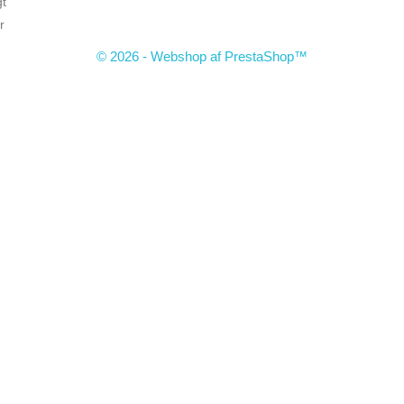
gt
r
© 2026 - Webshop af PrestaShop™