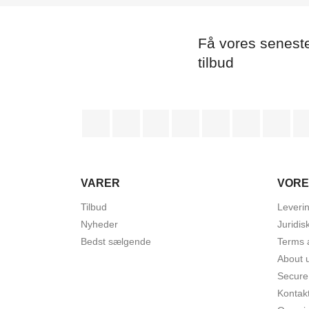
Få vores senest
tilbud
Facebook
Twitter
Rss
YouTube
Pinterest
Vimeo
Ins
VARER
VORE
Tilbud
Leveri
Nyheder
Juridis
Bedst sælgende
Terms 
About 
Secure
Kontak