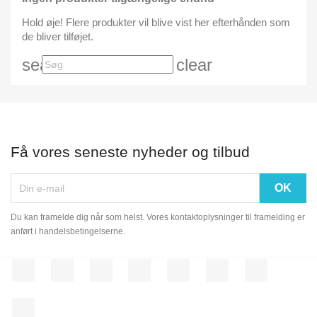
Hold øje! Flere produkter vil blive vist her efterhånden som
de bliver tilføjet.
search
clear
Få vores seneste nyheder og tilbud
Du kan framelde dig når som helst. Vores kontaktoplysninger til framelding er
anført i handelsbetingelserne.
Facebook
Twitter
Rss
YouTube
Pinterest
Vimeo
Instagram
LinkedIn