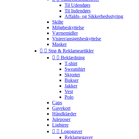
Til Udendørs
Til Indendørs
Affalds- og Sikkerhedsstyring
Skilte
Miljøbeskyttelse
Værnemidler
Visirer/ansigtsbeskyttelse
Masker


Strø & Reklameartikler


Beklædning
T-shirt
Sweatshirt
Skjorter
Bukser
Jakker
Vest
Polo
Caps
Gavekort
Håndklæder
Juleposer
Lightere


Logogaver
Reklamegaver