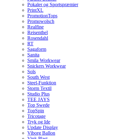
Pokaler og Sportspræmier
PrintXL
PromotionTops
Promowolsch
Realfine
Reisenthel
Rosendahl
RT
Sagaform
Sanita
Smila Workwear
Snickers Workwear
Sols
South West
Steel-Funktion
Storm Textil
Studio Plus
TEE JAYS
Top Swede
TopSpin
Tricotage
Tryk og Ide
Update Display
Viborg Ballon
Vink Plast