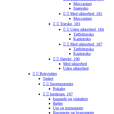
Moccasiner
Snøresko


Med sikkerhed_181
Moccasiner


Træsko_183


Uden sikkerhed_184
Tøffeltræsko
Kaptræsko


Med sikkerhed_187
Tøffeltræsko
Kaptræsko


Støvler_190
Med sikkerhed
Uden sikkerhed


Rekvisitter
Tasker


Sportspræmier
Pokaler


Isenkram_197
Isspande og vinkølere
Bøjler
Ure og termometre
Barometre og hygrometre