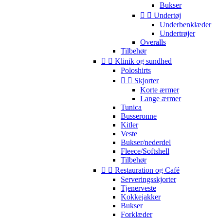
Bukser


Undertøj
Underbenklæder
Undertrøjer
Overalls
Tilbehør


Klinik og sundhed
Poloshirts


Skjorter
Korte ærmer
Lange ærmer
Tunica
Busseronne
Kitler
Veste
Bukser/nederdel
Fleece/Softshell
Tilbehør


Restauration og Café
Serveringsskjorter
Tjenerveste
Kokkejakker
Bukser
Forklæder