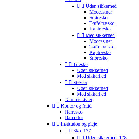


Uden sikkerhed
Moccasiner
Snøresko
Tøffeltræsko
Kaptræsko


Med sikkerhed
Moccasiner
Tøffeltræsko
Kaptræsko
Snøresko


Træsko
Uden sikkerhed
Med sikkerhed


Støvler
Uden sikkerhed
Med sikkerhed
Gummistøvler


Kontor og fritid
Herresko
Damesko


Institution og pleje


Sko_177


Uden sikkerhed_178