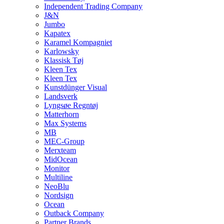
Independent Trading Company
J&N
Jumbo
Kapatex
Karamel Kompagniet
Karlowsky
Klassisk Tøj
Kleen Tex
Kleen Tex
Kunstdünger Visual
Landsverk
Lyngsøe Regntøj
Matterhorn
Max Systems
MB
MEC-Group
Merxteam
MidOcean
Monitor
Multiline
NeoBlu
Nordsign
Ocean
Outback Company
Partner Brands