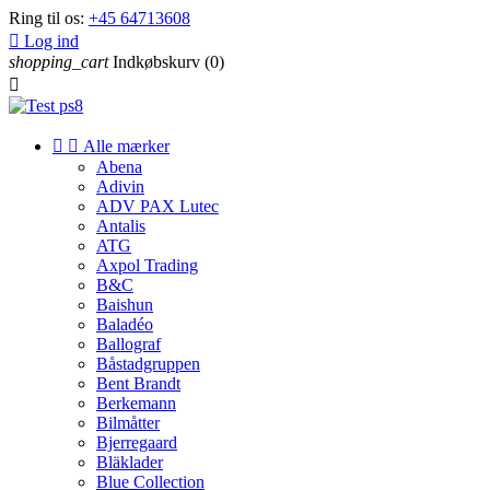
Ring til os:
+45 64713608

Log ind
shopping_cart
Indkøbskurv
(0)



Alle mærker
Abena
Adivin
ADV PAX Lutec
Antalis
ATG
Axpol Trading
B&C
Baishun
Baladéo
Ballograf
Båstadgruppen
Bent Brandt
Berkemann
Bilmåtter
Bjerregaard
Bläklader
Blue Collection