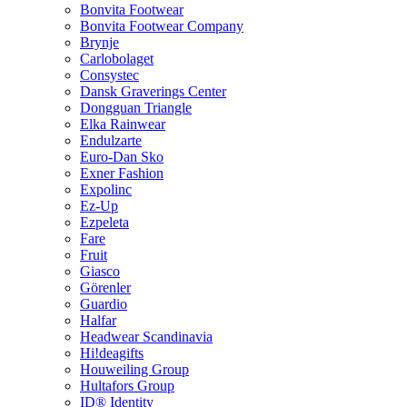
Bonvita Footwear
Bonvita Footwear Company
Brynje
Carlobolaget
Consystec
Dansk Graverings Center
Dongguan Triangle
Elka Rainwear
Endulzarte
Euro-Dan Sko
Exner Fashion
Expolinc
Ez-Up
Ezpeleta
Fare
Fruit
Giasco
Görenler
Guardio
Halfar
Headwear Scandinavia
Hi!deagifts
Houweiling Group
Hultafors Group
ID® Identity