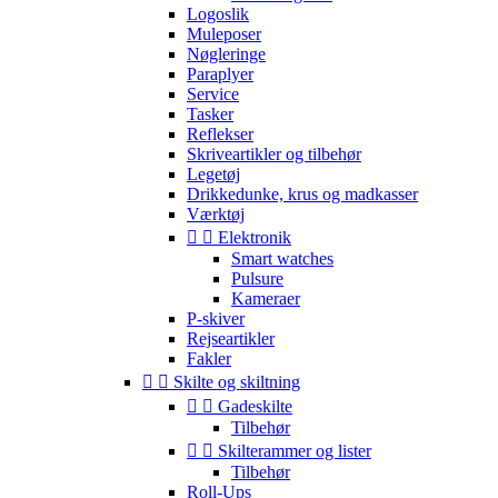
Logoslik
Muleposer
Nøgleringe
Paraplyer
Service
Tasker
Reflekser
Skriveartikler og tilbehør
Legetøj
Drikkedunke, krus og madkasser
Værktøj


Elektronik
Smart watches
Pulsure
Kameraer
P-skiver
Rejseartikler
Fakler


Skilte og skiltning


Gadeskilte
Tilbehør


Skilterammer og lister
Tilbehør
Roll-Ups