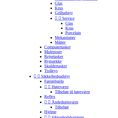
Glas
Krus
Grilludstyr


Service
Glas
Krus
Porcelain
Mekanismer
Måtter
Computertasker
Muleposer
Rejsetasker
Rygsække
Skuldertasker
Trolleys


Sikkerhedsudstyr
Førstehjælp


Høreværn
Tilbehør til høreværn
Reflex


Åndedrætsværn
Tilbehør
Hjelme


Sikkerhedsbarrierer