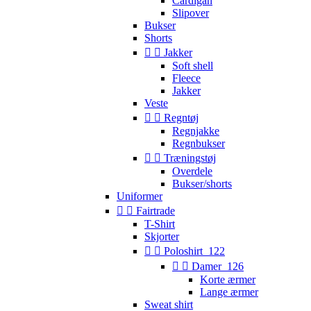
Cardigan
Slipover
Bukser
Shorts


Jakker
Soft shell
Fleece
Jakker
Veste


Regntøj
Regnjakke
Regnbukser


Træningstøj
Overdele
Bukser/shorts
Uniformer


Fairtrade
T-Shirt
Skjorter


Poloshirt_122


Damer_126
Korte ærmer
Lange ærmer
Sweat shirt