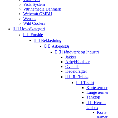
Vista System
Vitrinemedia Danmark
Webcraft GMBH
Wenaas
Wild Coolers


Hovedkategori


Forside


Beklædning


Arbejdstøj


Håndværk og Industri
Jakker
Arbejdsbukser
Overalls
Kedeldragter


Reflekstøj


T-shirt
Korte ærmer
Lange ærmer
Tanktop


Herre -
Unisex
Korte
ærmer