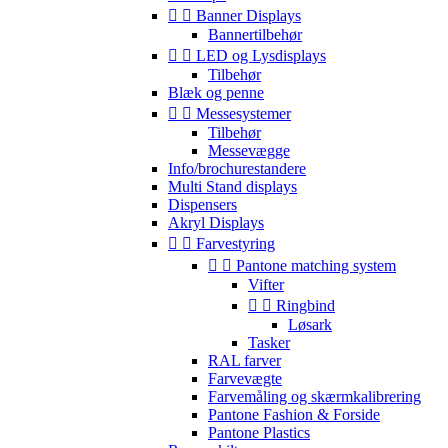


Banner Displays
Bannertilbehør


LED og Lysdisplays
Tilbehør
Blæk og penne


Messesystemer
Tilbehør
Messevægge
Info/brochurestandere
Multi Stand displays
Dispensers
Akryl Displays


Farvestyring


Pantone matching system
Vifter


Ringbind
Løsark
Tasker
RAL farver
Farvevægte
Farvemåling og skærmkalibrering
Pantone Fashion & Forside
Pantone Plastics