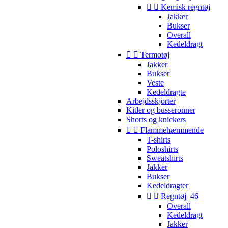


Kemisk regntøj
Jakker
Bukser
Overall
Kedeldragt


Termotøj
Jakker
Bukser
Veste
Kedeldragte
Arbejdsskjorter
Kitler og busseronner
Shorts og knickers


Flammehæmmende
T-shirts
Poloshirts
Sweatshirts
Jakker
Bukser
Kedeldragter


Regntøj_46
Overall
Kedeldragt
Jakker