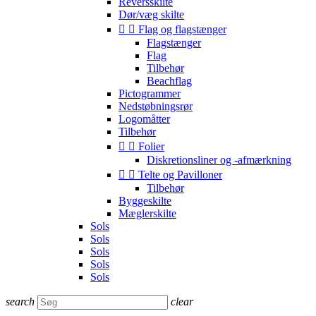
Reversskilte
Dør/væg skilte


Flag og flagstænger
Flagstænger
Flag
Tilbehør
Beachflag
Pictogrammer
Nedstøbningsrør
Logomåtter
Tilbehør


Folier
Diskretionsliner og -afmærkning


Telte og Pavilloner
Tilbehør
Byggeskilte
Mæglerskilte
Sols
Sols
Sols
Sols
Sols
search
clear