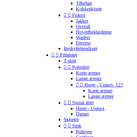
Tilbehør
Kokkeskjorte


Fiskeri
Jakker
Overall
Hovedbeklædning
Waders
Diverse
Beskyttelsesdragt


Fritidstøj
T-shirt


Poloshirt
Korte ærmer
Lange ærmer


Herre - Unisex_123
Korte ærmer
Lange ærmer


Sweat shirt
Herre - Unisex
Damer
Skjorter


Strik
Pullover