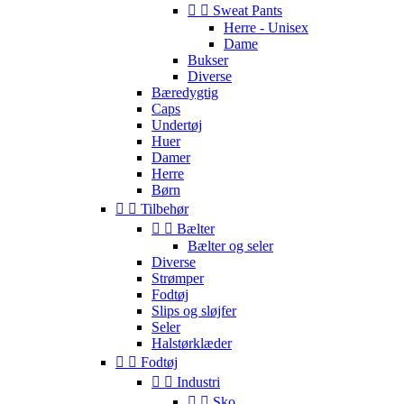


Sweat Pants
Herre - Unisex
Dame
Bukser
Diverse
Bæredygtig
Caps
Undertøj
Huer
Damer
Herre
Børn


Tilbehør


Bælter
Bælter og seler
Diverse
Strømper
Fodtøj
Slips og sløjfer
Seler
Halstørklæder


Fodtøj


Industri


Sko