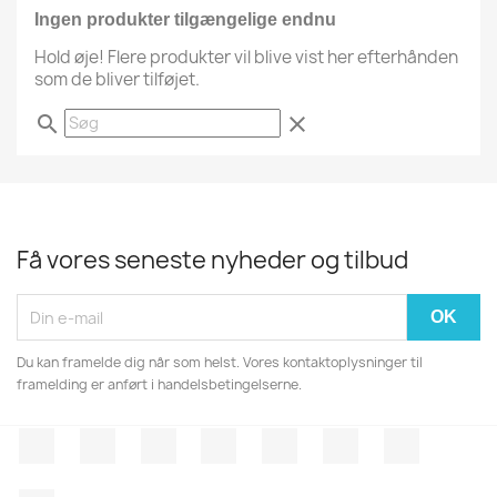
Ingen produkter tilgængelige endnu
Hold øje! Flere produkter vil blive vist her efterhånden
som de bliver tilføjet.
search
clear
Få vores seneste nyheder og tilbud
Du kan framelde dig når som helst. Vores kontaktoplysninger til
framelding er anført i handelsbetingelserne.
Facebook
Twitter
Rss
YouTube
Pinterest
Vimeo
Instagr