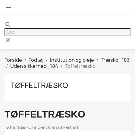

search
clear
Forside
Fodtøj
Institution og pleje
Træsko_183
Uden sikkerhed_184
Tøffeltræsko
TØFFELTRÆSKO
TØFFELTRÆSKO
Tøffeltræsko under Uden sikkerhed