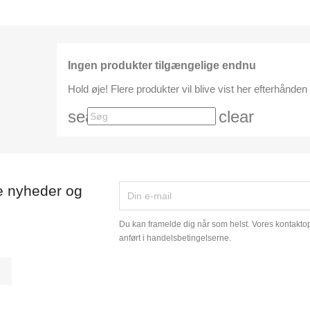
Ingen produkter tilgængelige endnu
Hold øje! Flere produkter vil blive vist her efterhånden 
search
clear
e nyheder og
Du kan framelde dig når som helst. Vores kontaktopl
anført i handelsbetingelserne.
tagram
LinkedIn