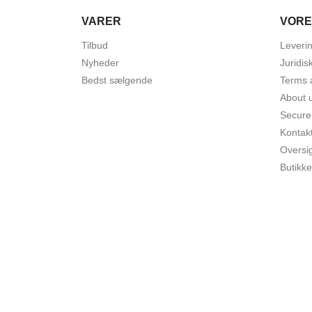
VARER
VORE
Tilbud
Leveri
Nyheder
Juridis
Bedst sælgende
Terms 
About 
Secure
Kontak
Oversi
Butikke