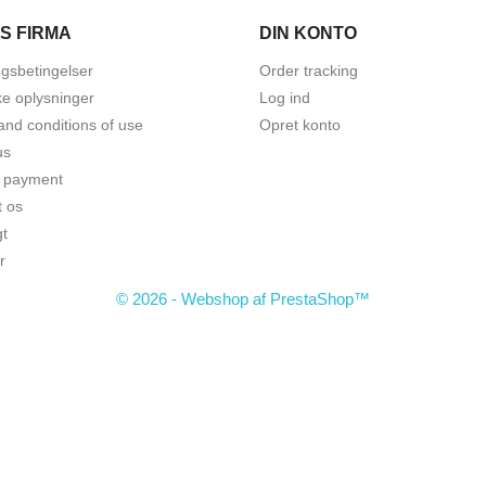
S FIRMA
DIN KONTO
ngsbetingelser
Order tracking
ke oplysninger
Log ind
and conditions of use
Opret konto
us
 payment
t os
gt
r
© 2026 - Webshop af PrestaShop™