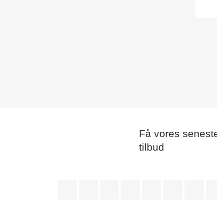
Få vores senest
tilbud
Facebook
Twitter
Rss
YouTube
Pinterest
Vimeo
Ins