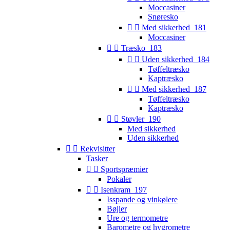
Moccasiner
Snøresko


Med sikkerhed_181
Moccasiner


Træsko_183


Uden sikkerhed_184
Tøffeltræsko
Kaptræsko


Med sikkerhed_187
Tøffeltræsko
Kaptræsko


Støvler_190
Med sikkerhed
Uden sikkerhed


Rekvisitter
Tasker


Sportspræmier
Pokaler


Isenkram_197
Isspande og vinkølere
Bøjler
Ure og termometre
Barometre og hygrometre