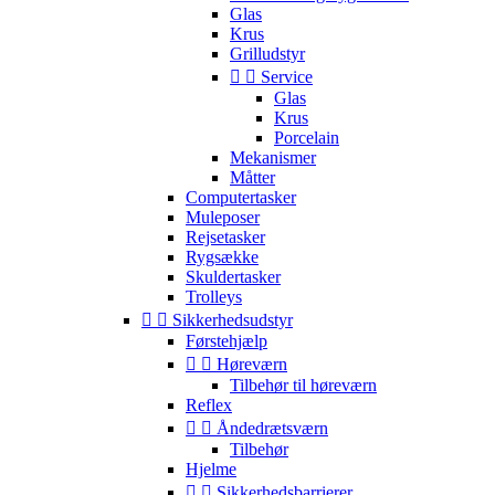
Glas
Krus
Grilludstyr


Service
Glas
Krus
Porcelain
Mekanismer
Måtter
Computertasker
Muleposer
Rejsetasker
Rygsække
Skuldertasker
Trolleys


Sikkerhedsudstyr
Førstehjælp


Høreværn
Tilbehør til høreværn
Reflex


Åndedrætsværn
Tilbehør
Hjelme


Sikkerhedsbarrierer