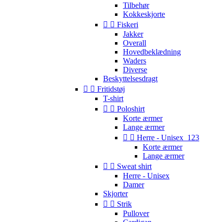
Tilbehør
Kokkeskjorte


Fiskeri
Jakker
Overall
Hovedbeklædning
Waders
Diverse
Beskyttelsesdragt


Fritidstøj
T-shirt


Poloshirt
Korte ærmer
Lange ærmer


Herre - Unisex_123
Korte ærmer
Lange ærmer


Sweat shirt
Herre - Unisex
Damer
Skjorter


Strik
Pullover