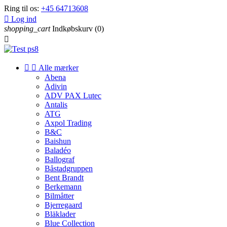
Ring til os:
+45 64713608

Log ind
shopping_cart
Indkøbskurv
(0)



Alle mærker
Abena
Adivin
ADV PAX Lutec
Antalis
ATG
Axpol Trading
B&C
Baishun
Baladéo
Ballograf
Båstadgruppen
Bent Brandt
Berkemann
Bilmåtter
Bjerregaard
Bläklader
Blue Collection