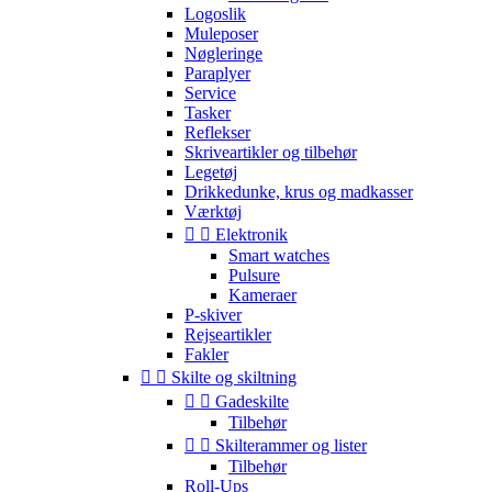
Logoslik
Muleposer
Nøgleringe
Paraplyer
Service
Tasker
Reflekser
Skriveartikler og tilbehør
Legetøj
Drikkedunke, krus og madkasser
Værktøj


Elektronik
Smart watches
Pulsure
Kameraer
P-skiver
Rejseartikler
Fakler


Skilte og skiltning


Gadeskilte
Tilbehør


Skilterammer og lister
Tilbehør
Roll-Ups