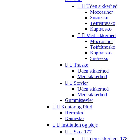


Uden sikkerhed
Moccasiner
Snøresko
Tøffeltræsko
Kaptræsko


Med sikkerhed
Moccasiner
Tøffeltræsko
Kaptræsko
Snøresko


Træsko
Uden sikkerhed
Med sikkerhed


Støvler
Uden sikkerhed
Med sikkerhed
Gummistøvler


Kontor og fritid
Herresko
Damesko


Institution og pleje


Sko_177


Uden sikkerhed_178