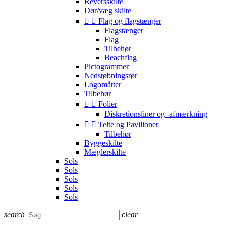
Reversskilte
Dør/væg skilte


Flag og flagstænger
Flagstænger
Flag
Tilbehør
Beachflag
Pictogrammer
Nedstøbningsrør
Logomåtter
Tilbehør


Folier
Diskretionsliner og -afmærkning


Telte og Pavilloner
Tilbehør
Byggeskilte
Mæglerskilte
Sols
Sols
Sols
Sols
Sols
search
clear