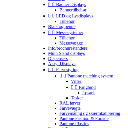


Banner Displays
Bannertilbehør


LED og Lysdisplays
Tilbehør
Blæk og penne


Messesystemer
Tilbehør
Messevægge
Info/brochurestandere
Multi Stand displays
Dispensers
Akryl Displays


Farvestyring


Pantone matching system
Vifter


Ringbind
Løsark
Tasker
RAL farver
Farvevægte
Farvemåling og skærmkalibrering
Pantone Fashion & Forside
Pantone Plastics