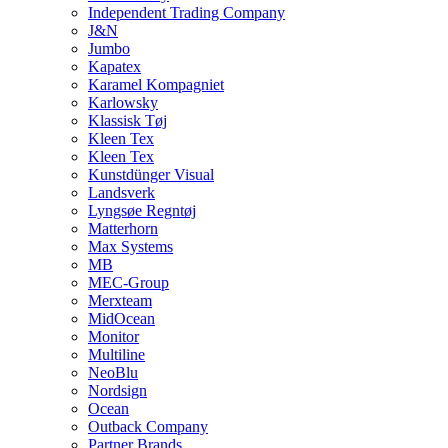
Independent Trading Company
J&N
Jumbo
Kapatex
Karamel Kompagniet
Karlowsky
Klassisk Tøj
Kleen Tex
Kleen Tex
Kunstdünger Visual
Landsverk
Lyngsøe Regntøj
Matterhorn
Max Systems
MB
MEC-Group
Merxteam
MidOcean
Monitor
Multiline
NeoBlu
Nordsign
Ocean
Outback Company
Partner Brands