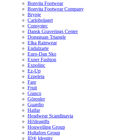
Bonvita Footwear
Bonvita Footwear Company
Brynje
Carlobolaget
Consystec
Dansk Graverings Center
Dongguan Triangle
Elka Rainwear
Endulzarte
Euro-Dan Sko
Exner Fashion
Expolinc
Ez-Up
Ezpeleta
Fare
Fruit
Giasco
Görenler
Guardio
Halfar
Headwear Scandinavia
Hi!deagifts
Houweiling Group
Hultafors Group
ID® Identity