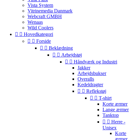
Vista System
Vitrinemedia Danmark
Webcraft GMBH
Wenaas
Wild Coolers


Hovedkategori


Forside


Beklædning


Arbejdstøj


Håndværk og Industri
Jakker
Arbejdsbukser
Overalls
Kedeldragter


Reflekstøj


T-shirt
Korte ærmer
Lange ærmer
Tanktop


Herre -
Unisex
Korte
ærmer