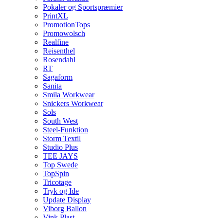
Pokaler og Sportspræmier
PrintXL
PromotionTops
Promowolsch
Realfine
Reisenthel
Rosendahl
RT
Sagaform
Sanita
Smila Workwear
Snickers Workwear
Sols
South West
Steel-Funktion
Storm Textil
Studio Plus
TEE JAYS
Top Swede
TopSpin
Tricotage
Tryk og Ide
Update Display
Viborg Ballon
Vink Plast