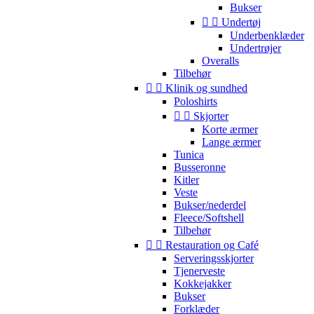
Bukser


Undertøj
Underbenklæder
Undertrøjer
Overalls
Tilbehør


Klinik og sundhed
Poloshirts


Skjorter
Korte ærmer
Lange ærmer
Tunica
Busseronne
Kitler
Veste
Bukser/nederdel
Fleece/Softshell
Tilbehør


Restauration og Café
Serveringsskjorter
Tjenerveste
Kokkejakker
Bukser
Forklæder