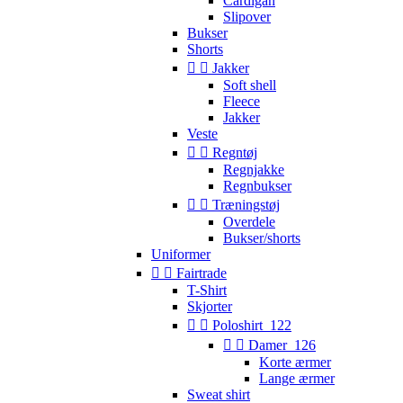
Cardigan
Slipover
Bukser
Shorts


Jakker
Soft shell
Fleece
Jakker
Veste


Regntøj
Regnjakke
Regnbukser


Træningstøj
Overdele
Bukser/shorts
Uniformer


Fairtrade
T-Shirt
Skjorter


Poloshirt_122


Damer_126
Korte ærmer
Lange ærmer
Sweat shirt