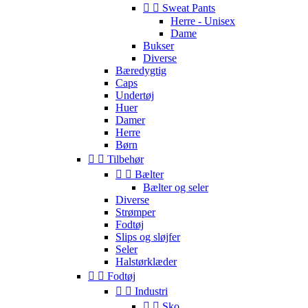


Sweat Pants
Herre - Unisex
Dame
Bukser
Diverse
Bæredygtig
Caps
Undertøj
Huer
Damer
Herre
Børn


Tilbehør


Bælter
Bælter og seler
Diverse
Strømper
Fodtøj
Slips og sløjfer
Seler
Halstørklæder


Fodtøj


Industri


Sko