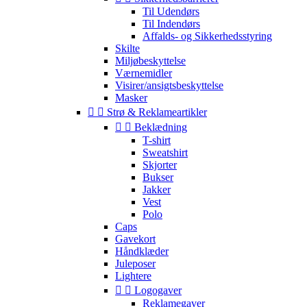
Til Udendørs
Til Indendørs
Affalds- og Sikkerhedsstyring
Skilte
Miljøbeskyttelse
Værnemidler
Visirer/ansigtsbeskyttelse
Masker


Strø & Reklameartikler


Beklædning
T-shirt
Sweatshirt
Skjorter
Bukser
Jakker
Vest
Polo
Caps
Gavekort
Håndklæder
Juleposer
Lightere


Logogaver
Reklamegaver