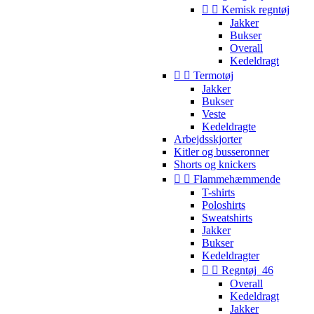


Kemisk regntøj
Jakker
Bukser
Overall
Kedeldragt


Termotøj
Jakker
Bukser
Veste
Kedeldragte
Arbejdsskjorter
Kitler og busseronner
Shorts og knickers


Flammehæmmende
T-shirts
Poloshirts
Sweatshirts
Jakker
Bukser
Kedeldragter


Regntøj_46
Overall
Kedeldragt
Jakker