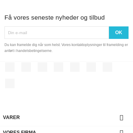
Få vores seneste nyheder og tilbud
Du kan framelde dig når som helst. Vores kontaktoplysninger til framelding er
anført i handelsbetingelserne.
Facebook
Twitter
Rss
YouTube
Pinterest
Vimeo
Instagram
LinkedIn

VARER

VORES FIRMA