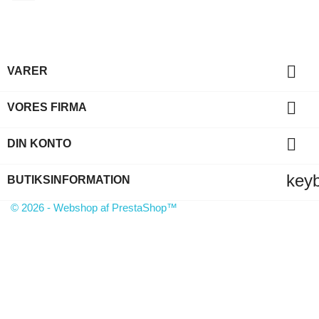

VARER

VORES FIRMA

DIN KONTO
key
BUTIKSINFORMATION
© 2026 - Webshop af PrestaShop™