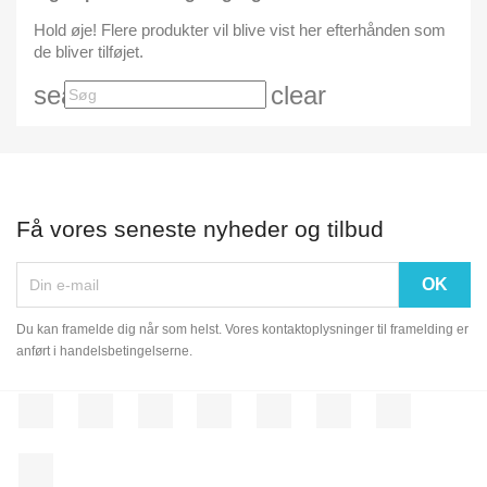
Hold øje! Flere produkter vil blive vist her efterhånden som
de bliver tilføjet.
search
clear
Få vores seneste nyheder og tilbud
Du kan framelde dig når som helst. Vores kontaktoplysninger til framelding er
anført i handelsbetingelserne.
Facebook
Twitter
Rss
YouTube
Pinterest
Vimeo
Instagram
LinkedIn