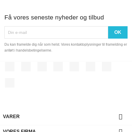
Få vores seneste nyheder og tilbud
Du kan framelde dig når som helst. Vores kontaktoplysninger til framelding er
anført i handelsbetingelserne.
Facebook
Twitter
Rss
YouTube
Pinterest
Vimeo
Instagram
LinkedIn

VARER

VORES FIRMA