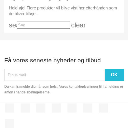
Hold øje! Flere produkter vil blive vist her efterhånden som
de bliver tilføjet.
search
clear
Få vores seneste nyheder og tilbud
Du kan framelde dig når som helst. Vores kontaktoplysninger til framelding er
anført i handelsbetingelserne.
Facebook
Twitter
Rss
YouTube
Pinterest
Vimeo
Instagram
LinkedIn