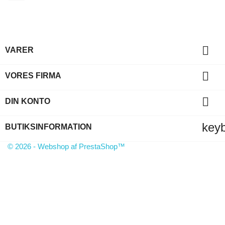

VARER

VORES FIRMA

DIN KONTO
key
BUTIKSINFORMATION
© 2026 - Webshop af PrestaShop™