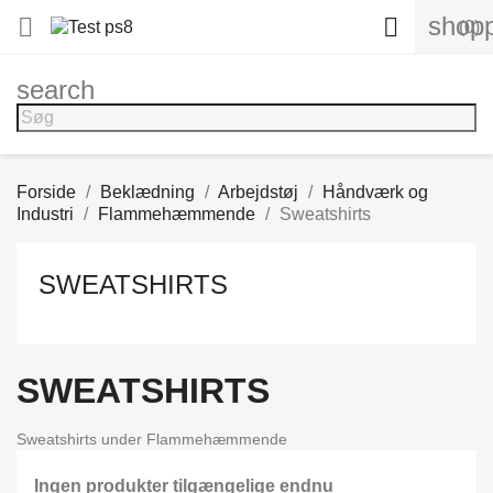
shopp


(0)
search
Forside
Beklædning
Arbejdstøj
Håndværk og
Industri
Flammehæmmende
Sweatshirts
SWEATSHIRTS
SWEATSHIRTS
Sweatshirts under Flammehæmmende
Ingen produkter tilgængelige endnu