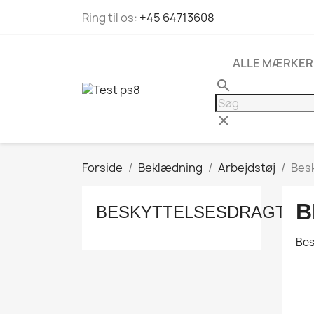
Ring til os:
+45 64713608
ALLE MÆRKER
search
clear
Forside
Beklædning
Arbejdstøj
Bes
B
BESKYTTELSESDRAGT
Bes