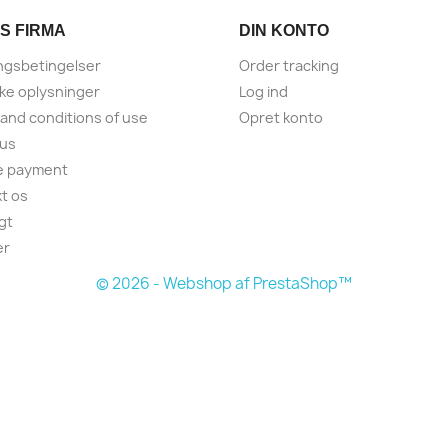
S FIRMA
DIN KONTO
ngsbetingelser
Order tracking
ske oplysninger
Log ind
and conditions of use
Opret konto
 us
e payment
t os
gt
er
© 2026 - Webshop af PrestaShop™