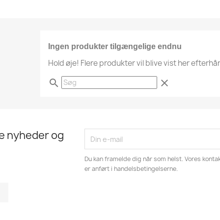
Ingen produkter tilgængelige endnu
Hold øje! Flere produkter vil blive vist her efterhå
search
clear
te nyheder og
Du kan framelde dig når som helst. Vores kontak
er anført i handelsbetingelserne.
tagram
LinkedIn