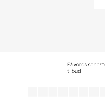
Få vores senes
tilbud
Facebook
Twitter
Rss
YouTube
Pinterest
Vimeo
Ins