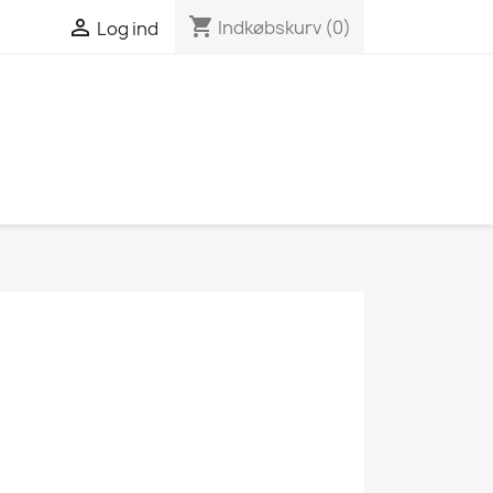
shopping_cart

Indkøbskurv
(0)
Log ind