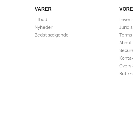
VARER
VORE
Tilbud
Leveri
Nyheder
Juridi
Bedst sælgende
Terms 
About
Secur
Kontak
Oversi
Butikk