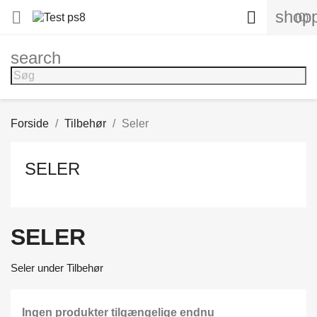
shopp


(0)
search
Forside
Tilbehør
Seler
SELER
SELER
Seler under Tilbehør
Ingen produkter tilgængelige endnu