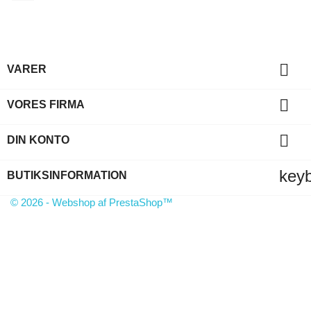

VARER

VORES FIRMA

DIN KONTO
key
BUTIKSINFORMATION
© 2026 - Webshop af PrestaShop™