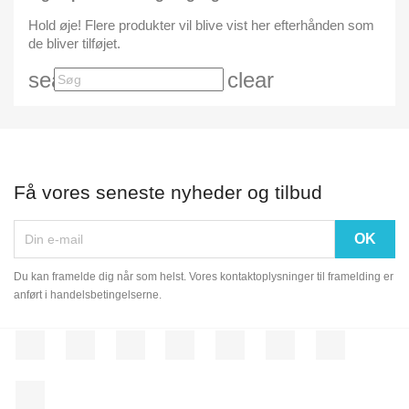
Hold øje! Flere produkter vil blive vist her efterhånden som
de bliver tilføjet.
search
clear
Få vores seneste nyheder og tilbud
Du kan framelde dig når som helst. Vores kontaktoplysninger til framelding er
anført i handelsbetingelserne.
Facebook
Twitter
Rss
YouTube
Pinterest
Vimeo
Instagram
LinkedIn