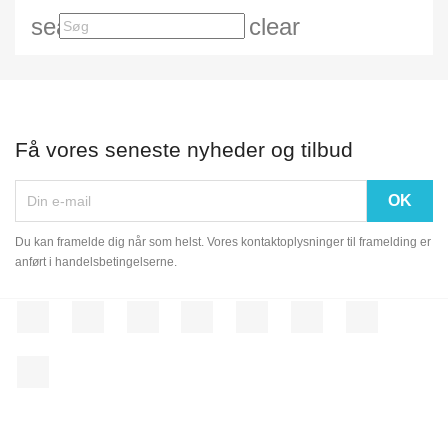
search
clear
Få vores seneste nyheder og tilbud
Du kan framelde dig når som helst. Vores kontaktoplysninger til framelding er
anført i handelsbetingelserne.
Facebook
Twitter
Rss
YouTube
Pinterest
Vimeo
Instagram
LinkedIn